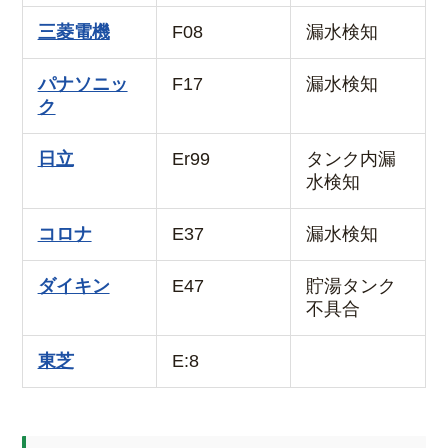
三菱電機
F08
漏水検知
パナソニッ
F17
漏水検知
ク
日立
Er99
タンク内漏
水検知
コロナ
E37
漏水検知
ダイキン
E47
貯湯タンク
不具合
東芝
E:8