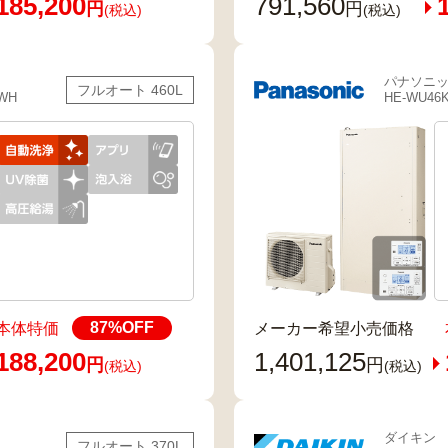
185,200
791,560
円
円
(税込)
(税込)
パナソニ
フルオート 460L
6WH
HE-WU46
87
%OFF
本体特価
メーカー希望小売価格
188,200
1,401,125
円
円
(税込)
(税込)
ダイキン
フルオート 370L