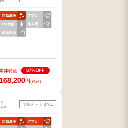
7WH
87
%OFF
本体特価
168,200
円
(税込)
ック
フルオート 370L
KQS