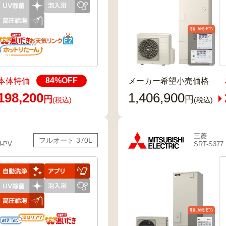
84
%OFF
本体特価
メーカー希望小売価格
198,200
1,406,900
円
円
(税込)
(税込)
三菱
フルオート 370L
U-PV
SRT-S377