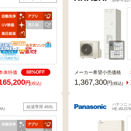
BHP-FS3
88
%OFF
本体特価
メーカー希望小売価格
165,200
1,367,300
円
円
(税込)
(税込)
パナソニ
給湯専用 460L
6WU
HE-WU37