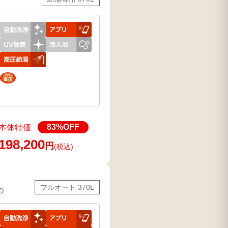
83
%OFF
本体特価
198,200
円
(税込)
フルオート 370L
D