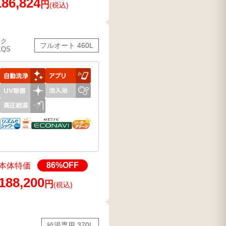
186,824
円
(税込)
ック
フルオート 460L
KQS
86
%OFF
本体特価
188,200
円
(税込)
給湯専用 370L