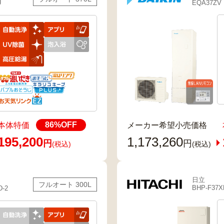
EQA37ZV
U
86
%OFF
本体特価
メーカー希望小売価格
195,200
1,173,260
円
円
(税込)
(税込)
日立
フルオート 300L
BHP-F37X
D-2