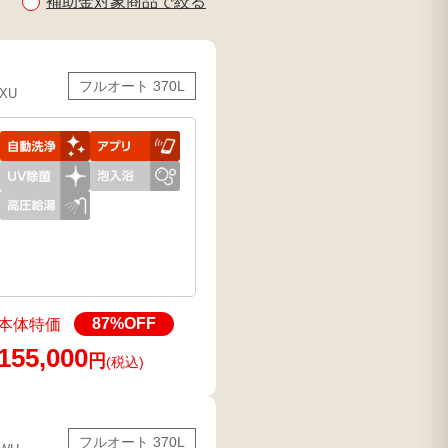
補助金対象商品で絞る
フルオート 370L
7XU
87
%OFF
本体特価
155,000
円
(税込)
フルオート 370L