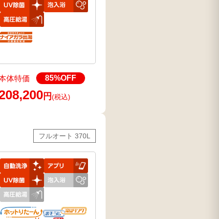
85
%OFF
本体特価
208,200
円
(税込)
フルオート 370L