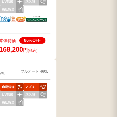
86
%OFF
本体特価
168,200
円
(税込)
フルオート 460L
6WU