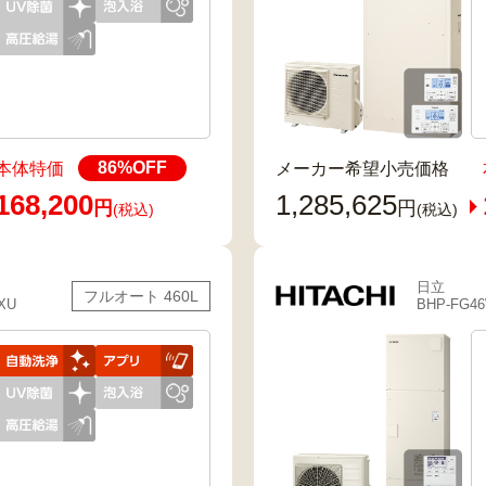
86
%OFF
本体特価
メーカー希望小売価格
168,200
1,285,625
円
円
(税込)
(税込)
日立
フルオート 460L
XU
BHP-FG4