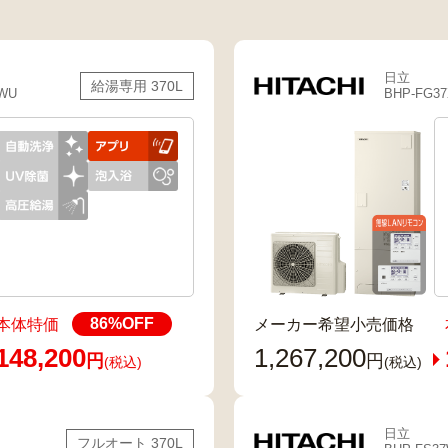
日立
給湯専用 370L
7WU
BHP-FG3
86
%OFF
本体特価
メーカー希望小売価格
148,200
1,267,200
円
円
(税込)
(税込)
日立
フルオート 370L