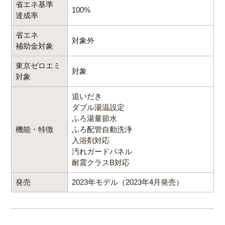
省エネ基準
100%
達成率
省エネ
対象外
補助金対象
東京ゼロエミ
対象
対象
追いだき
ダブル湯温設定
ふろ湯量節水
機能・特徴
ふろ配管自動洗浄
入浴剤対応
汚れガードパネル
耐震クラスB対応
発売
2023年モデル（2023年4月発売）