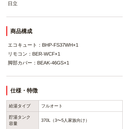
日立
商品構成
エコキュート：BHP-FS37WH×1
リモコン：BER-WCF×1
脚部カバー：BEAK-46GS×1
仕様・特徴
給湯タイプ
フルオート
貯湯タンク
370L（3〜5人家族向け）
容量