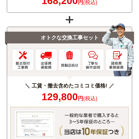
168,200
円
(税込)
オトクな交換工事セット
＼ 工賃・撤去含めたコミコミ価格! ／
129,800
円
(税込)