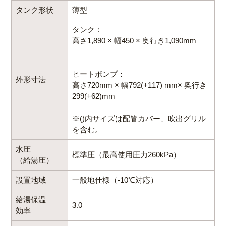
タンク形状
薄型
タンク：
高さ1,890 × 幅450 × 奥行き1,090mm
ヒートポンプ：
外形寸法
高さ720mm × 幅792(+117) mm× 奥行き
299(+62)mm
※()内サイズは配管カバー、吹出グリル
を含む。
水圧
標準圧（最高使用圧力260kPa）
（給湯圧）
設置地域
一般地仕様（-10℃対応）
給湯保温
3.0
効率