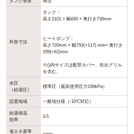
タンク形状
角型
貯湯タンクの脚部をウレタンフォームを充てん。剛
タンク：
性の高い耐震クラスSの貯湯ユニットを実現していま
高さ2101 × 幅650 × 奥行き730mm
す。
ヒートポンプ：
外形寸法
高さ720mm × 幅792(+117) mm× 奥行き
299(+62)mm
※()内サイズは配管カバー、吹出グリル
を含む。
水圧
標準圧（最高使用圧力190kPa）
（給湯圧）
設置地域
一般地仕様（-10℃対応）
給湯保温
3.5
効率
省エネ基準