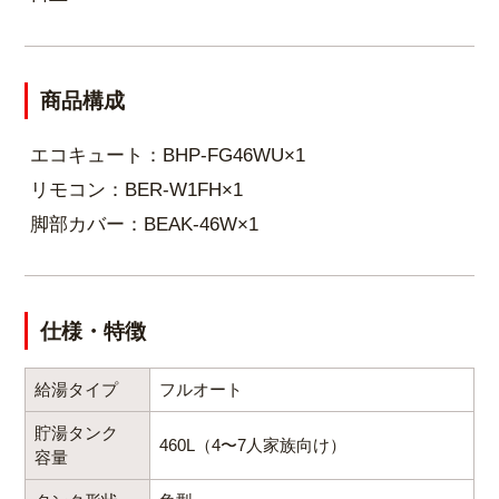
排水時にふろ追いだき配管を自動洗浄！ふろ追いだ
き配管に腐食に強く汚れにくいステンレスを採用し
商品構成
ているので、清潔で長持ち！
エコキュート：BHP-FG46WU×1
リモコン：BER-W1FH×1
脚部カバー：BEAK-46W×1
Sクラスの高い耐震性！
仕様・特徴
給湯タイプ
フルオート
貯湯タンク
460L（4〜7人家族向け）
容量