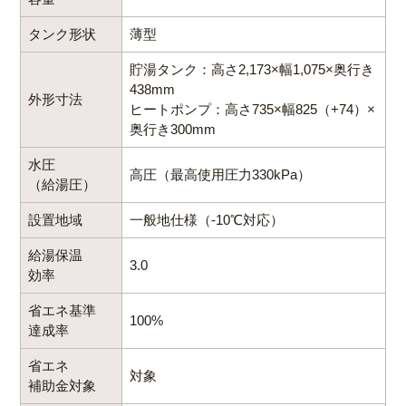
自動的に沸き上げを行います。
タンク形状
薄型
貯湯タンク：高さ2,173×幅1,075×奥行き
438mm
外形寸法
ヒートポンプ：高さ735×幅825（+74）×
奥行き300mm
水圧
高圧（最高使用圧力330kPa）
（給湯圧）
設置地域
一般地仕様（-10℃対応）
給湯保温
3.0
効率
省エネ基準
100%
達成率
省エネ
対象
補助金対象