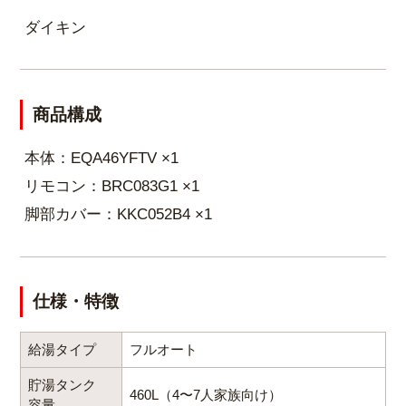
スマホアプリでどこからでもお湯張り可能！残り湯
ダイキン
量の確認や、脱衣所のエアコンとも連動できます。
商品構成
災害に備える「気象警報緊急沸き上げ」！
本体：EQA46YFTV ×1
リモコン：BRC083G1 ×1
脚部カバー：KKC052B4 ×1
仕様・特徴
給湯タイプ
フルオート
停電や断水につながる可能性のある警報・注意報が
発令されると、無線LAN接続のリモコンと連動し、
貯湯タンク
460L（4〜7人家族向け）
容量