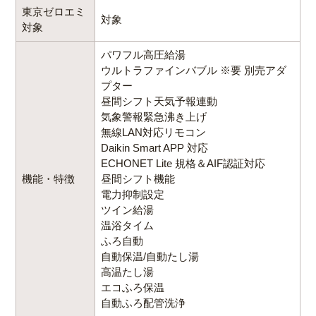
東京ゼロエミ
対象
対象
パワフル高圧給湯
ウルトラファインバブル ※要 別売アダ
プター
昼間シフト天気予報連動
気象警報緊急沸き上げ
無線LAN対応リモコン
Daikin Smart APP 対応
ECHONET Lite 規格＆AIF認証対応
機能・特徴
昼間シフト機能
電力抑制設定
ツイン給湯
温浴タイム
ふろ自動
自動保温/自動たし湯
高温たし湯
エコふろ保温
自動ふろ配管洗浄