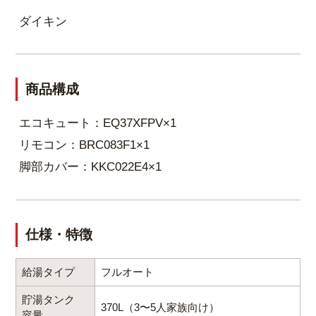
自動的に沸き上げを行います。
ダイキン
腐食劣化を防ぐ高品質ステンレス採用！
商品構成
エコキュート：EQ37XFPV×1
リモコン：BRC083F1×1
脚部カバー：KKC022E4×1
仕様・特徴
腐食劣化を防ぐため、ステンレスの中でも耐久性の
給湯タイプ
フルオート
高い高品質な素材を使用。貯湯タンクの全配管に使
貯湯タンク
用し、耐腐食性をさらに強化しています。
370L（3〜5人家族向け）
容量