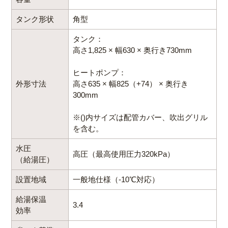
タンク形状
角型
タンク：
高さ1,825 × 幅630 × 奥行き730mm
ヒートポンプ：
外形寸法
高さ635 × 幅825（+74） × 奥行き
300mm
※()内サイズは配管カバー、吹出グリル
を含む。
水圧
高圧（最高使用圧力320kPa）
（給湯圧）
設置地域
一般地仕様（-10℃対応）
給湯保温
3.4
効率