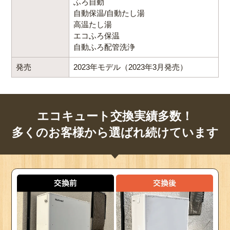
ふろ自動
自動保温/自動たし湯
高温たし湯
エコふろ保温
自動ふろ配管洗浄
発売
2023年モデル（2023年3月発売）
エコキュート交換実績多数！
多くのお客様から選ばれ続けています