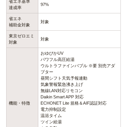
省エネ基準
97%
達成率
省エネ
対象
補助金対象
東京ゼロエミ
対象
対象
おゆぴかUV
パワフル高圧給湯
ウルトラファインバブル ※要 別売アダ
プター
昼間シフト天気予報連動
気象警報緊急沸き上げ
無線LAN対応リモコン
Daikin Smart APP 対応
機能・特徴
ECHONET Lite 規格＆AIF認証対応
電力抑制設定
温浴タイム
ツイン給湯