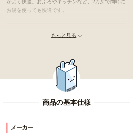
がよく快適。おふろやキッチンなど、2カ所で同時に
お湯を使っても快適です。
もっと見る
災害に備える「気象警報緊急沸き上げ」！
商品の基本仕様
停電や断水につながる可能性のある警報・注意報が
発令されると、無線LAN接続のリモコンと連動し、
メーカー