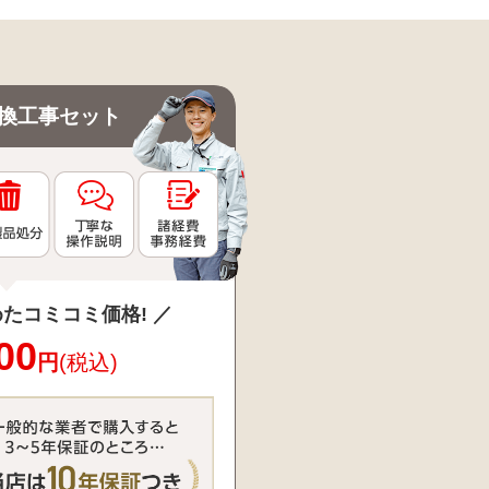
換工事セット
たコミコミ価格! ／
00
円
(税込)