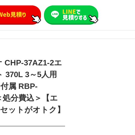
HP-37AZ1-2エ
370L 3～5人用
属 RBP-
25 ＜処分費込＞【エ
事セットがオトク】