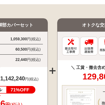
脚部カバーセット
オトクな交
1,059,300
円(税込)
60,500
円(税込)
22,440
円(税込)
＼ 工賃・撤去含め
129,8
1,142,240
：
円(税込)
71%OFF
ル
96
円
(税込)