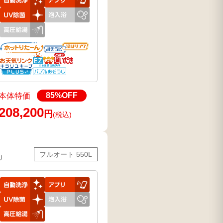
85
%OFF
本体特価
208,200
円
(税込)
フルオート 550L
U