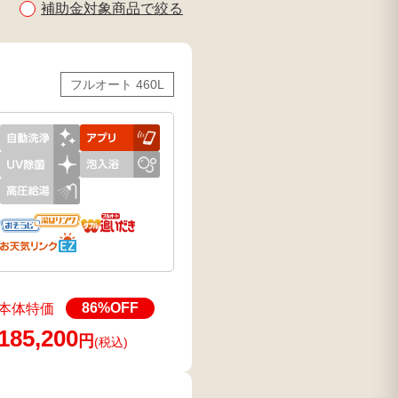
補助金対象商品で絞る
フルオート 460L
86
%OFF
本体特価
185,200
円
(税込)