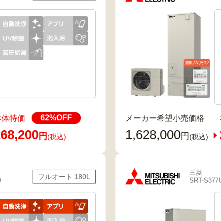
62
%OFF
本体特価
メーカー希望小売価格
68,200
1,628,000
円
円
(税込)
(税込)
三菱
フルオート 180L
D
SRT-S377