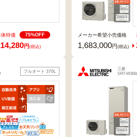
75
%OFF
本体特価
メーカー希望小売価格
14,280
1,683,000
円
円
(税込)
(税込)
三菱
フルオート 370L
U
SRT-W306