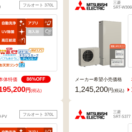
三菱
フルオート 370L
U
SRT-W306
86
%OFF
本体特価
メーカー希望小売価格
195,200
1,245,200
円
円
(税込)
(税込)
三菱
フルオート 370L
U-PV
SRT-S377