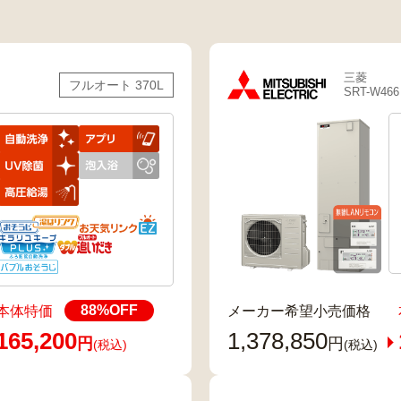
三菱
フルオート 370L
SRT-W466
88
%OFF
本体特価
メーカー希望小売価格
165,200
1,378,850
円
円
(税込)
(税込)