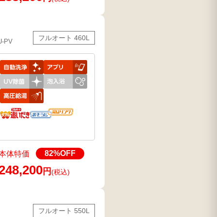
フルオート 460L
U-PV
82
%OFF
本体特価
248,200
円
(税込)
フルオート 550L