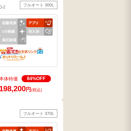
フルオート 300L
D-2
84
%OFF
本体特価
198,200
円
(税込)
フルオート 370L