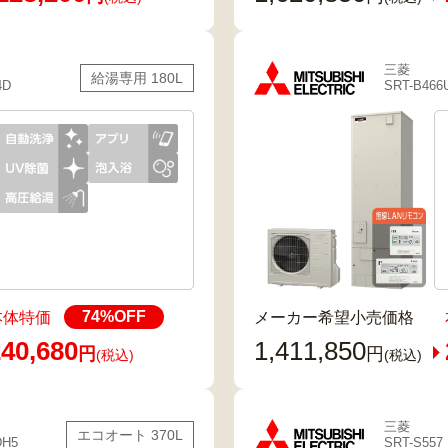
三菱
給湯専用 180L
4D
SRT-B466
74
%OFF
本体特価
メーカー希望小売価格
40,680
1,411,850
円
円
(税込)
(税込)
三菱
エコオート 370L
DH5
SRT-S557