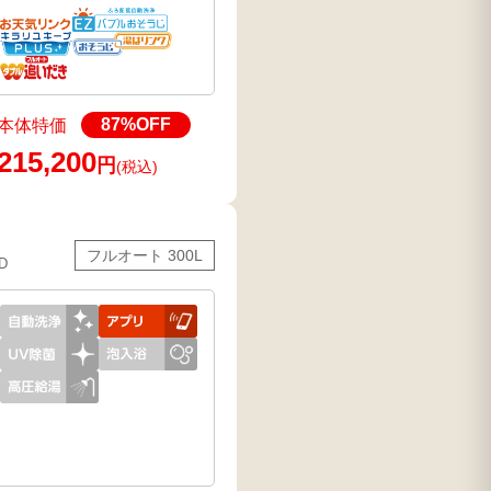
87
%OFF
本体特価
215,200
円
(税込)
フルオート 300L
D