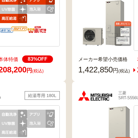
83
%OFF
本体特価
メーカー希望小売価格
208,200
1,422,850
円
円
(税込)
(税込)
三菱
給湯専用 180L
D
SRT-S556