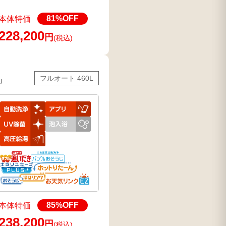
81
%OFF
本体特価
228,200
円
(税込)
フルオート 460L
U
85
%OFF
本体特価
238,200
円
(税込)