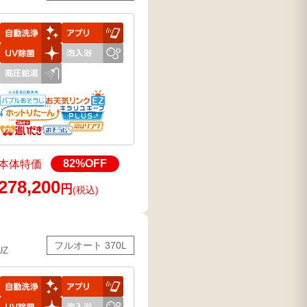
82
%OFF
本体特価
278,200
円
(税込)
フルオート 370L
UZ