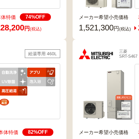
74
%OFF
本体特価
メーカー希望小売価格
28,200
1,521,300
円
円
(税込)
(税込)
三菱
給湯専用 460L
SRT-S467
82
%OFF
本体特価
メーカー希望小売価格