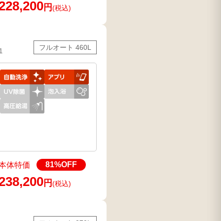
228,200
円
(税込)
フルオート 460L
1
81
%OFF
本体特価
238,200
円
(税込)