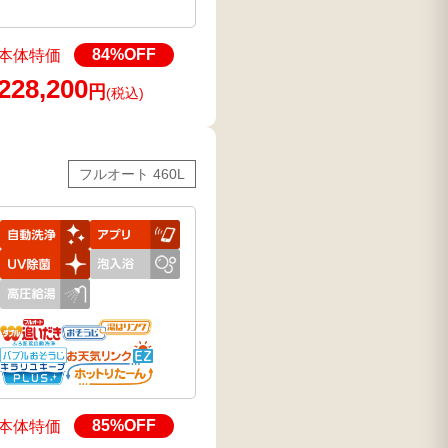
84
%OFF
本体特価
228,200
円
(税込)
フルオート 460L
85
%OFF
本体特価