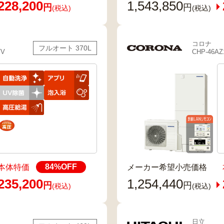
228,200
1,543,850
円
円
(税込)
(税込)
コロナ
フルオート 370L
TV
CHP-46AZ
84
%OFF
本体特価
メーカー希望小売価格
235,200
1,254,440
円
円
(税込)
(税込)
日立