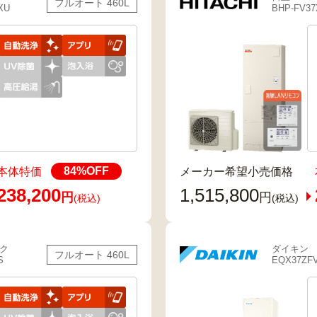
フルオート 460L
XU
BHP-FV37
84
%OFF
本体特価
メーカー希望小売価格
238,200
1,515,800
円
円
(税込)
(税込)
ク
ダイキン
フルオート 460L
S
EQX37ZF