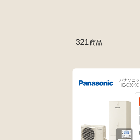
321
商品
パナソニッ
HE-C30KQ