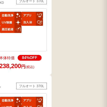
フルオート 370L
XD
84
%OFF
本体特価
238,200
円
(税込)
フルオート 370L
V