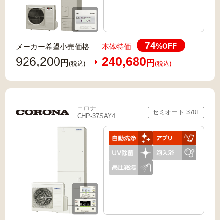
74
%OFF
メーカー希望小売価格
本体特価
926,200
240,680
円
円
(税込)
(税込)
コロナ
セミオート 370L
CHP-37SAY4