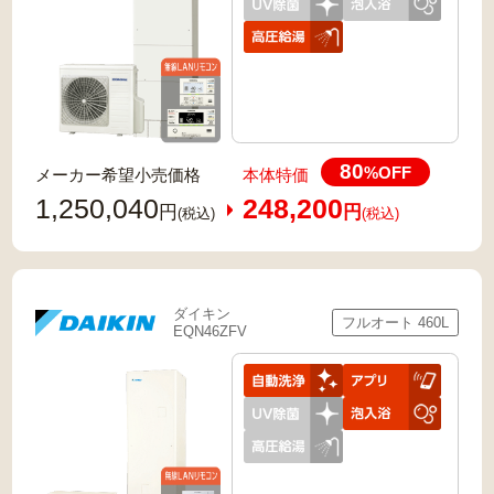
80
%OFF
メーカー希望小売価格
本体特価
1,250,040
248,200
円
円
(税込)
(税込)
ダイキン
フルオート 460L
EQN46ZFV