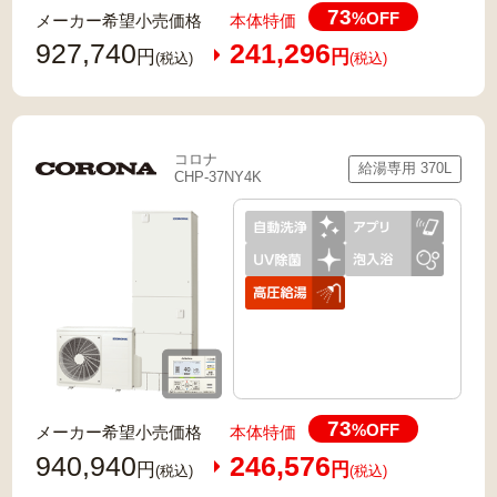
73
%OFF
メーカー希望小売価格
本体特価
927,740
241,296
円
円
(税込)
(税込)
コロナ
給湯専用 370L
CHP-37NY4K
73
%OFF
メーカー希望小売価格
本体特価
940,940
246,576
円
円
(税込)
(税込)