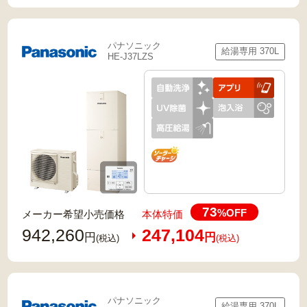
パナソニック
給湯専用 370L
HE-J37LZS
73
%OFF
メーカー希望小売価格
本体特価
942,260
247,104
円
円
(税込)
(税込)
パナソニック
給湯専用 370L