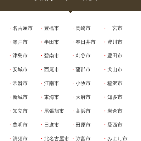
名古屋市
豊橋市
岡崎市
一宮市
瀬戸市
半田市
春日井市
豊川市
津島市
碧南市
刈谷市
豊田市
安城市
西尾市
蒲郡市
犬山市
常滑市
江南市
小牧市
稲沢市
新城市
東海市
大府市
知多市
知立市
尾張旭市
高浜市
岩倉市
豊明市
日進市
田原市
愛西市
清須市
北名古屋市
弥富市
みよし市