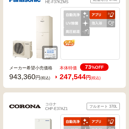
HE-F37KZMS
73
%OFF
メーカー希望小売価格
本体特価
943,360
247,544
円
円
(税込)
(税込)
コロナ
フルオート 370L
CHP-E37AZ1